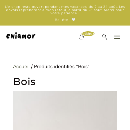
L'e-shop reste ouvert pendant mes vacances, du 7 au 24 août. Les
envois reprendront à mon retour, à partir du 25 août. Merci pour
votre patience !
Bel été !
Articles 0
Accueil
/ Produits identifiés “Bois”
Bois