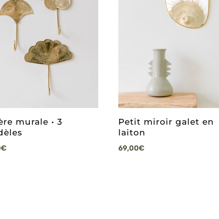
ère murale • 3
Petit miroir galet en
èles
laiton
0
€
69,00
€