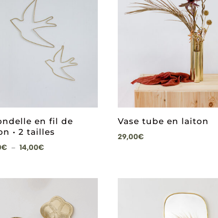
ondelle en fil de
Vase tube en laiton
on • 2 tailles
29,00
€
Plage
0
€
14,00
€
–
de
prix :
10,00€
à
14,00€