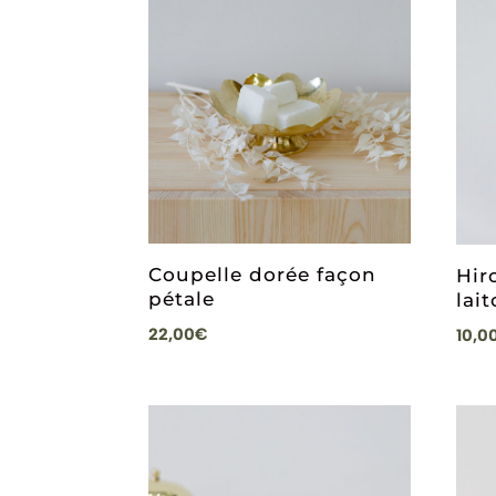
Coupelle dorée façon
Hir
pétale
lait
22,00
€
10,0