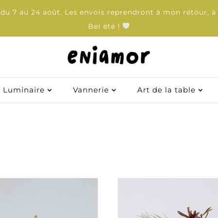
u 7 au 24 août. Les envois reprendront à mon retour, à 
Bel été !
Luminaire
Vannerie
Art de la table