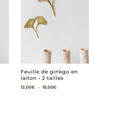
Feuille de ginkgo en
laiton • 2 tailles
Plage
13,00
€
18,00
€
–
de
prix :
13,00€
à
18,00€