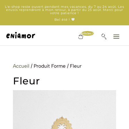
L'e-shop reste ouvert pendant mes vacances, du 7 au 24 août. Les
envois reprendront à mon retour, à partir du 25 août. Merci pour
votre patience !
Bel été !
Articles 0
Accueil
/ Produit Forme / Fleur
Fleur