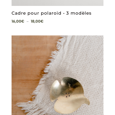
Cadre pour polaroïd • 3 modèles
Plage
16,00
€
18,00
€
–
de
prix :
16,00€
à
18,00€