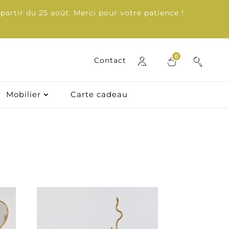
partir du 25 août. Merci pour votre patience !
0
0
Contact
Contact
Mobilier
Mobilier
Carte cadeau
Carte cadeau