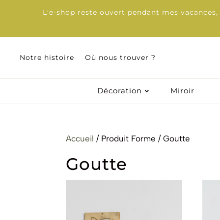
L'e-shop reste ouvert pendant mes vacances, d
Notre histoire
Notre histoire
Où nous trouver ?
Où nous trouver ?
Décoration
Décoration
Miroir
Miroir
Accueil
/ Produit Forme / Goutte
Goutte