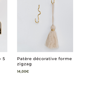
• 5
Patère décorative forme
zigzag
14,00
€