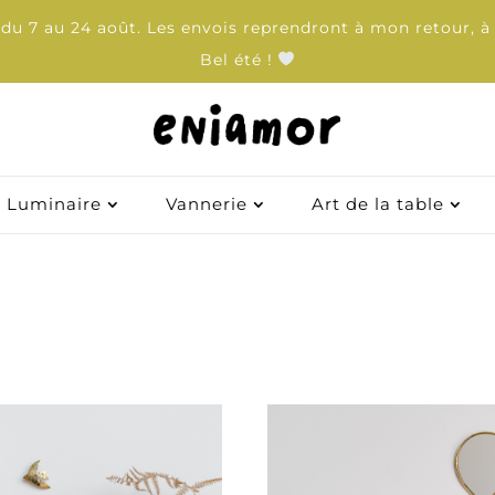
u 7 au 24 août. Les envois reprendront à mon retour, à 
Bel été !
Luminaire
Luminaire
Vannerie
Vannerie
Art de la table
Art de la table