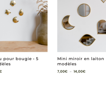
u pour bougie • 5
Mini miroir en laiton 
èles
modèles
Plage
€
7,00
€
14,00
€
–
de
prix :
7,00€
à
14,00€