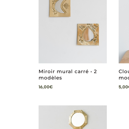
Miroir mural carré • 2
Clo
modèles
mod
16,00
€
5,00