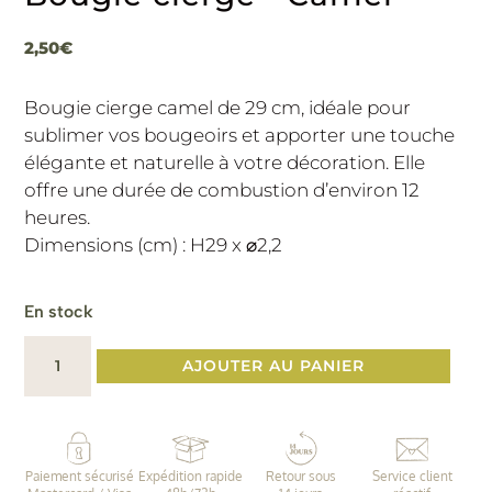
2,50
€
Bougie cierge camel de 29 cm, idéale pour
sublimer vos bougeoirs et apporter une touche
élégante et naturelle à votre décoration. Elle
offre une durée de combustion d’environ 12
heures.
Dimensions (cm) : H29 x ⌀2,2
En stock
quantité
AJOUTER AU PANIER
de
Bougie
cierge
•
Paiement sécurisé
Expédition rapide
Retour sous
Service client
Camel