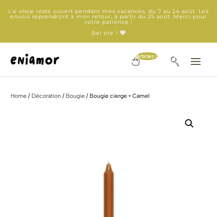
L'e-shop reste ouvert pendant mes vacances, du 7 au 24 août. Les
envois reprendront à mon retour, à partir du 25 août. Merci pour
votre patience !
Bel été !
Articles 0
Home
/
Décoration
/
Bougie
/ Bougie cierge • Camel