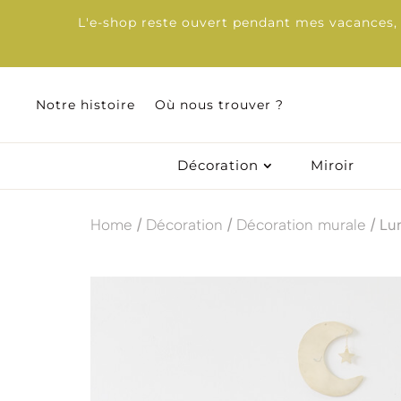
L'e-shop reste ouvert pendant mes vacances, d
Notre histoire
Notre histoire
Où nous trouver ?
Où nous trouver ?
Décoration
Décoration
Miroir
Miroir
Home
/
Décoration
/
Décoration murale
/ Lu