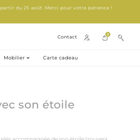
partir du 25 août. Merci pour votre patience !
0
0
Contact
Contact
Mobilier
Mobilier
Carte cadeau
Carte cadeau
ec son étoile
artelés accompagnée de son étoile trouvera