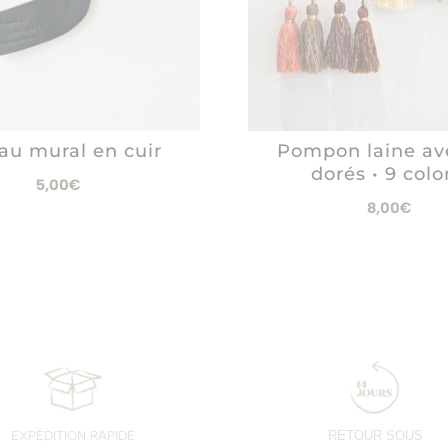
Pompon laine ave
au mural en cuir
dorés • 9 colo
5,00
€
8,00
€
EXPÉDITION RAPIDE
RETOUR SOUS