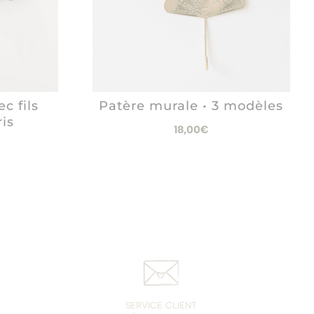
c fils
Patère murale • 3 modèles
ris
18,00
€
SERVICE CLIENT