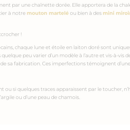
ment par une chaînette dorée. Elle apportera de la ch
cier à notre
mouton martelé
ou bien à des
mini miroi
ccrocher !
ins, chaque lune et étoile en laiton doré sont uniques.
quelque peu varier d’un modèle à l’autre et vis-à-vis d
de sa fabrication. Ces imperfections témoignent d’une 
ent ou si quelques traces apparaissent par le toucher, n’h
d’argile ou d’une peau de chamois.