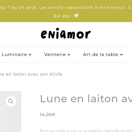
u 7 au 24 août. Les envois reprendront à mon retour, à 
Bel été !
Luminaire
Luminaire
Vannerie
Vannerie
Art de la table
Art de la table
ne en laiton avec son étoile
Lune en laiton av
14,00
€
Notre jolie lune aux petits détails m