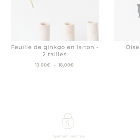
Feuille de ginkgo en laiton •
Oise
2 tailles
Plage
13,00
€
18,00
€
–
de
prix :
13,00€
à
18,00€
Paiement sécurisé