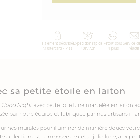
Paiement sécurisé
Expédition rapide
Retour sous
Service cl
Mastercard / Visa
48h/72h
14 jours
réactif
 sa petite étoile en laiton
n
Good Night
avec cette jolie lune martelée en laiton a
ée par notre équipe et fabriquée par nos artisans mar
gurines murales pour illuminer de manière douce votre 
tte collection est composée de cette jolie lune, aux pe