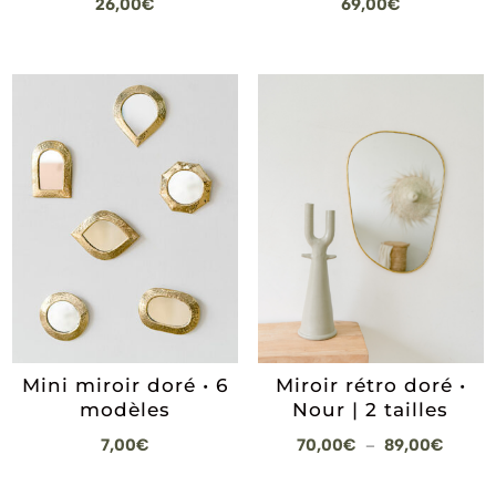
26,00
€
69,00
€
Mini miroir doré • 6
Miroir rétro doré •
modèles
Nour | 2 tailles
Plage
7,00
€
70,00
€
89,00
€
–
de