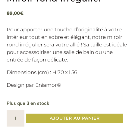
89,00
€
Pour apporter une touche d’originalité à votre
intérieur tout en sobre et élégant, notre miroir
rond irrégulier sera votre allié ! Sa taille est idéale
pour accessoiriser une salle de bain ou une
entrée de façon délicate.
Dimensions (cm) : H 70 x l 56
Design par Eniamor®️
Plus que 3 en stock
quantité
AJOUTER AU PANIER
de
Miroir