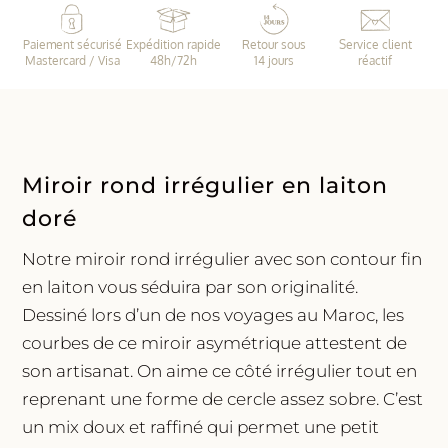
rond
irrégulier
Paiement sécurisé
Expédition rapide
Retour sous
Service client
Mastercard / Visa
48h/72h
14 jours
réactif
Miroir rond irrégulier en laiton
doré
Notre miroir rond irrégulier avec son contour fin
en laiton vous séduira par son originalité.
Dessiné lors d’un de nos voyages au Maroc, les
courbes de ce miroir asymétrique attestent de
son artisanat. On aime ce côté irrégulier tout en
reprenant une forme de cercle assez sobre. C’est
un mix doux et raffiné qui permet une petit