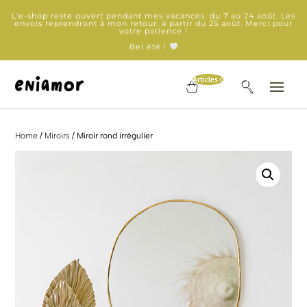
L'e-shop reste ouvert pendant mes vacances, du 7 au 24 août. Les
envois reprendront à mon retour, à partir du 25 août. Merci pour
votre patience !
Bel été !
Articles 0
Home
/
Miroirs
/ Miroir rond irrégulier