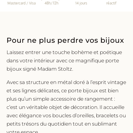
Madam
Mastercard / Visa
48h/72h
14 jours
réactif
Stoltz
Pour ne plus perdre vos bijoux
Laissez entrer une touche bohème et poétique
dans votre intérieur avec ce magnifique porte
bijoux signé Madam Stoltz.
Avec sa structure en métal doré à l’esprit vintage
et ses lignes délicates, ce porte bijoux est bien
plus qu’un simple accessoire de rangement :
c’est un véritable objet de décoration. Il accueille
avec élégance vos boucles d’oreilles, bracelets ou
petits trésors du quotidien tout en sublimant
votre espace.