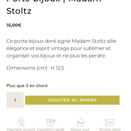
Stoltz
15,00
€
Ce porte bijoux doré signé Madam Stoltz allie
élégance et esprit vintage pour sublimer et
organiser vos bijoux et ne plus les perdre.
Dimensions (cm) : H 12,5
Plus que 3 en stock
quantité
AJOUTER AU PANIER
de
Porte
bijoux
|
Paiement sécurisé
Expédition rapide
Retour sous
Service client