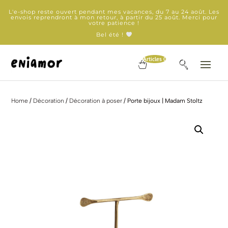
L'e-shop reste ouvert pendant mes vacances, du 7 au 24 août. Les
envois reprendront à mon retour, à partir du 25 août. Merci pour
votre patience !
Bel été !
Articles 0
Home
/
Décoration
/
Décoration à poser
/ Porte bijoux | Madam Stoltz