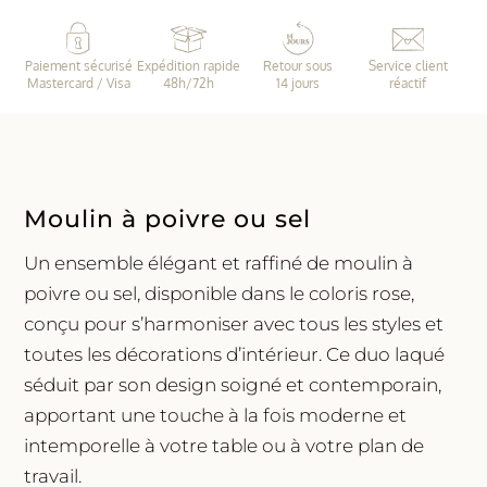
à
poivre
Paiement sécurisé
Expédition rapide
Retour sous
Service client
/
Mastercard / Visa
48h/72h
14 jours
réactif
sel
•
Rose
Moulin à poivre ou sel
Un ensemble élégant et raffiné de moulin à
poivre ou sel, disponible dans le coloris rose,
conçu pour s’harmoniser avec tous les styles et
toutes les décorations d’intérieur. Ce duo laqué
séduit par son design soigné et contemporain,
apportant une touche à la fois moderne et
intemporelle à votre table ou à votre plan de
travail.