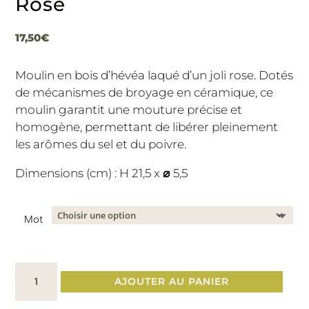
Rose
17,50
€
Moulin en bois d’hévéa laqué d’un joli rose. Dotés
de mécanismes de broyage en céramique, ce
moulin garantit une mouture précise et
homogène, permettant de libérer pleinement
les arômes du sel et du poivre.
Dimensions (cm) : H 21,5 x
⌀
5,5
Mot
quantité
AJOUTER AU PANIER
de
Moulin