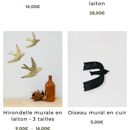
laiton
14,00
€
28,00
€
Hirondelle murale en
Oiseau mural en cuir
laiton • 3 tailles
5,00
€
Plage
9,00
€
14,00
€
–