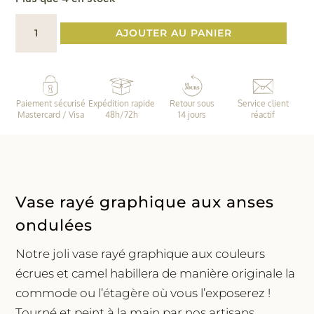
quantité
AJOUTER AU PANIER
de
Vase
anses
vagues
Paiement sécurisé
Expédition rapide
Retour sous
Service client
•
Mastercard / Visa
48h/72h
14 jours
réactif
Camel
Vase rayé graphique aux anses
ondulées
Notre joli vase rayé graphique aux couleurs
écrues et camel habillera de manière originale la
commode ou l’étagère où vous l’exposerez !
Tourné et peint à la main par nos artisans