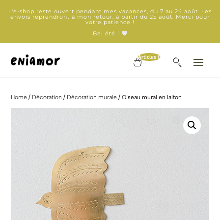
L'e-shop reste ouvert pendant mes vacances, du 7 au 24 août. Les
envois reprendront à mon retour, à partir du 25 août. Merci pour
votre patience !
Bel été !
Articles 0
Home
/
Décoration
/
Décoration murale
/ Oiseau mural en laiton