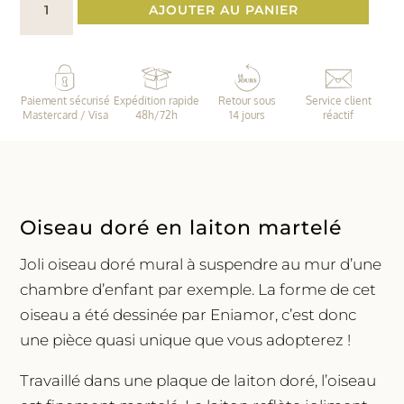
AJOUTER AU PANIER
de
Oiseau
mural
en
Paiement sécurisé
Expédition rapide
Retour sous
Service client
laiton
Mastercard / Visa
48h/72h
14 jours
réactif
Oiseau doré en laiton martelé
Joli oiseau doré mural à suspendre au mur d’une
chambre d’enfant par exemple. La forme de cet
oiseau a été dessinée par Eniamor, c’est donc
une pièce quasi unique que vous adopterez !
Travaillé dans une plaque de laiton doré, l’oiseau