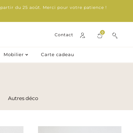
partir du 25 août. Merci pour votre patience !
0
0
Contact
Contact
Mobilier
Carte cadeau
Mobilier
Carte cadeau
Autres déco