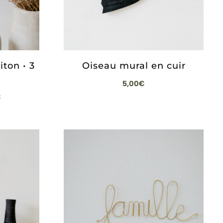
ton • 3
Oiseau mural en cuir
5,00
€
Plage
€
de
prix :
10,00€
à
14,00€