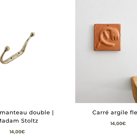
-manteau double |
Carré argile fl
adam Stoltz
14,00
€
14,00
€