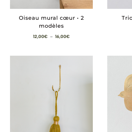
Oiseau mural cœur • 2
Tri
modèles
Plage
12,00
€
16,00
€
–
de
prix :
12,00€
à
16,00€