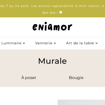
u 7 au 24 août. Les envois reprendront à mon retour, à 
Bel été !
Luminaire
Vannerie
Art de la table
Luminaire
Vannerie
Art de la table
Murale
À poser
Bougie