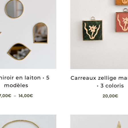
iroir en laiton • 5
Carreaux zellige ma
modèles
• 3 coloris
Plage
7,00
€
14,00
€
20,00
€
–
de
prix :
7,00€
à