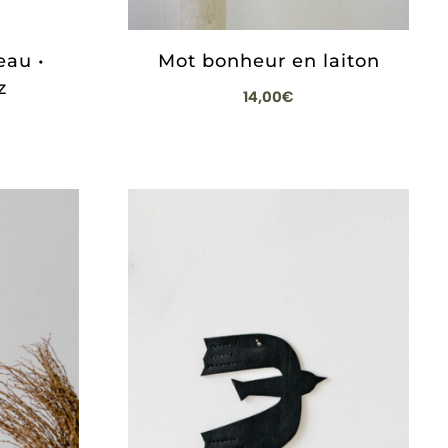
eau •
Mot bonheur en laiton
z
14,00
€