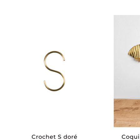
de
prix :
10,00€
à
14,00€
Crochet S doré
Coquil