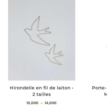
Hirondelle en fil de laiton •
Porte
2 tailles
M
Plage
10,00
€
14,00
€
–