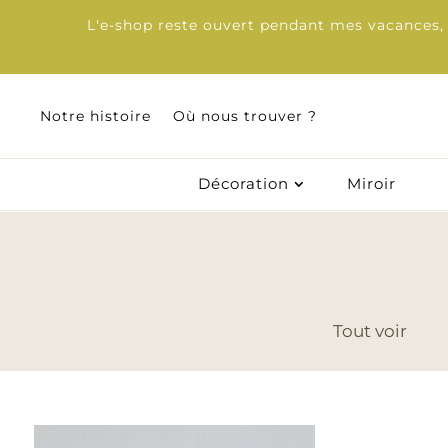
L'e-shop reste ouvert pendant mes vacances, d
Notre histoire
Où nous trouver ?
Notre histoire
Où nous trouver ?
Décoration
Miroir
Décoration
Miroir
Tout voir