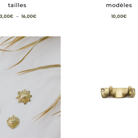
tailles
modèles
Plage
13,00
€
16,00
€
10,00
€
–
de
prix :
13,00€
à
16,00€